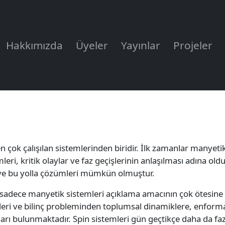
Hakkımızda
Üyeler
Yayınlar
Projeler
e en çok çalışılan sistemlerinden biridir. İlk zamanlar manyet
leri, kritik olaylar ve faz geçişlerinin anlaşılması adına oldu
ve bu yolla çözümleri mümkün olmuştur.
ri sadece manyetik sistemleri açıklama amacının çok ötesine 
eri ve bilinç probleminden toplumsal dinamiklere, enforma
ları bulunmaktadır. Spin sistemleri gün geçtikçe daha da fazl